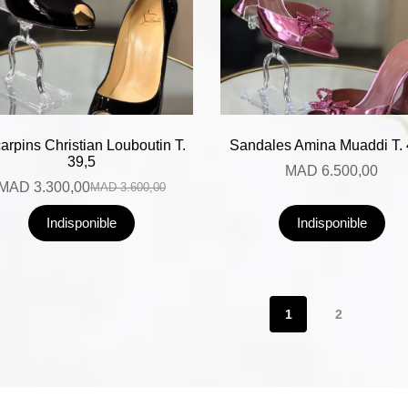
arpins Christian Louboutin T.
Sandales Amina Muaddi T. 
39,5
MAD
6.500,00
MAD
3.300,00
MAD
3.600,00
Indisponible
Indisponible
1
2