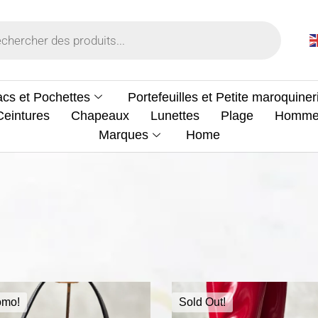
cs et Pochettes
Portefeuilles et Petite maroquiner
Ceintures
Chapeaux
Lunettes
Plage
Homm
Marques
Home
omo!
Sold Out!