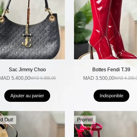
Sac Jimmy Choo
Bottes Fendi T.39
MAD
5.400,00
MAD
3.500,00
MAD
6.000,00
MAD
4.200,
Ajouter au panier
Indisponible
d Out!
Promo!