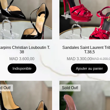
arpins Christian Louboutin T.
Sandales Saint Laurent Tri
38
T.38,5
MAD
3.600,00
MAD
3.300,00
MAD
4.200,
Indisponible
Ajouter au panier
d Out!
Sold Out!