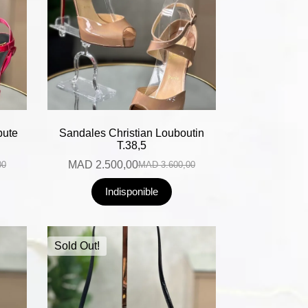
bute
Sandales Christian Louboutin
T.38,5
MAD
2.500,00
00
MAD
3.600,00
Indisponible
Sold Out!