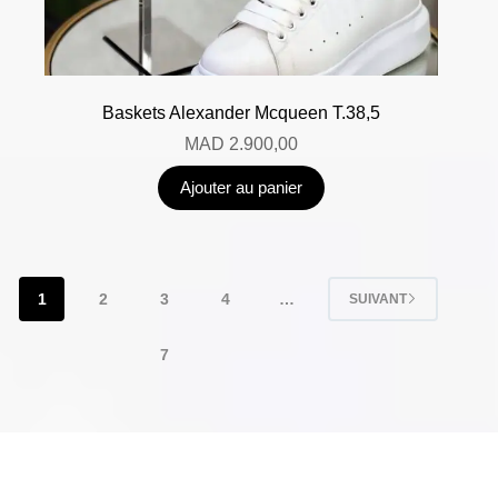
Baskets Alexander Mcqueen T.38,5
MAD
2.900,00
Ajouter au panier
1
2
3
4
…
SUIVANT
7