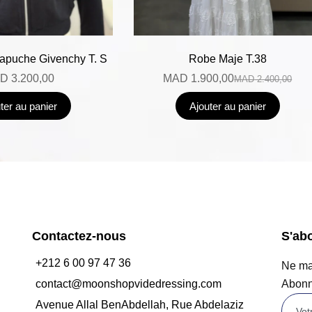
capuche Givenchy T. S
Robe Maje T.38
D
3.200,00
MAD
1.900,00
MAD
2.400,00
ter au panier
Ajouter au panier
Contactez-nous
S'ab
+212 6 00 97 47 36
Ne man
contact@moonshopvidedressing.com
Abonn
Avenue Allal BenAbdellah, Rue Abdelaziz