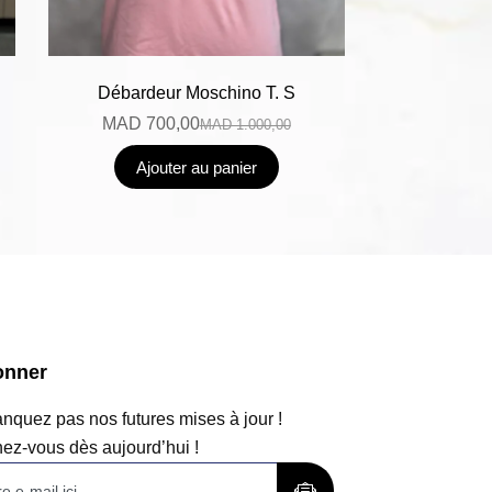
Débardeur Moschino T. S
MAD
700,00
MAD
1.000,00
Ajouter au panier
onner
quez pas nos futures mises à jour !
ez-vous dès aujourd’hui !