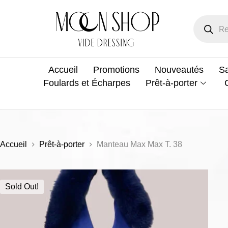
Accueil
Promotions
Nouveautés
Sa
Foulards et Écharpes
Prêt-à-porter
Accueil
Prêt-à-porter
Manteau Max Max T. 38
Sold Out!