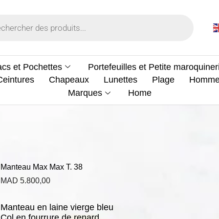
cs et Pochettes
Portefeuilles et Petite maroquiner
Ceintures
Chapeaux
Lunettes
Plage
Homm
Marques
Home
Manteau Max Max T. 38
MAD
5.800,00
Manteau en laine vierge bleu
Col en fourrure de renard