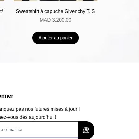
t/
Sweatshirt à capuche Givenchy T. S
MAD
3.200,00
Ajouter au panier
onner
quez pas nos futures mises à jour !
ez-vous dès aujourd’hui !