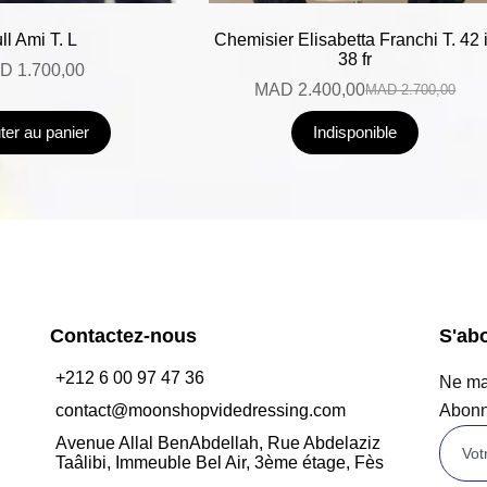
ll Ami T. L
Chemisier Elisabetta Franchi T. 42 i
38 fr
D
1.700,00
MAD
2.400,00
MAD
2.700,00
ter au panier
Indisponible
Contactez-nous
S'ab
+212 6 00 97 47 36
Ne man
contact@moonshopvidedressing.com
Abonn
Avenue Allal BenAbdellah, Rue Abdelaziz
Taâlibi, Immeuble Bel Air, 3ème étage, Fès