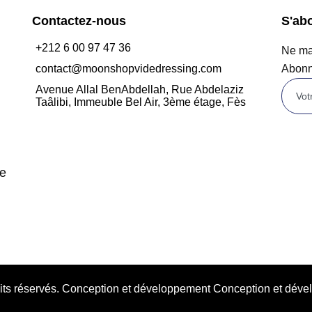
Contactez-nous
S'ab
+212 6 00 97 47 36
Ne man
contact@moonshopvidedressing.com
Abonn
Avenue Allal BenAbdellah, Rue Abdelaziz
Taâlibi, Immeuble Bel Air, 3ème étage, Fès
de
oits réservés. Conception et développement Conception et d