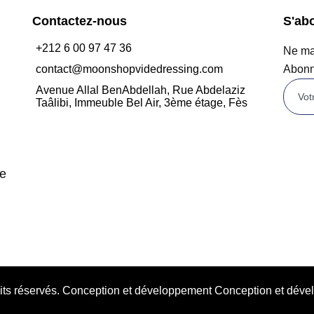
Contactez-nous
S'ab
+212 6 00 97 47 36
Ne man
contact@moonshopvidedressing.com
Abonn
Avenue Allal BenAbdellah, Rue Abdelaziz
Taâlibi, Immeuble Bel Air, 3ème étage, Fès
de
oits réservés. Conception et développement Conception et d