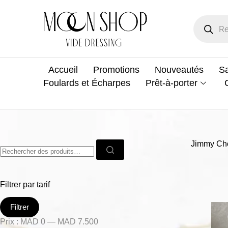
Accueil
Promotions
Nouveautés
Sa
Foulards et Écharpes
Prêt-à-porter
Jimmy Ch
Filtrer par tarif
Filtrer
Prix :
MAD 0
—
MAD 7.500