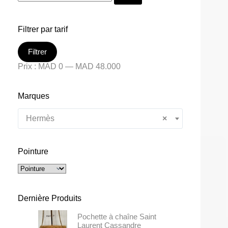
Filtrer par tarif
Filtrer
Prix :
MAD 0
—
MAD 48.000
Marques
Hermès
×
Pointure
Dernière Produits
Pochette à chaîne Saint
Laurent Cassandre