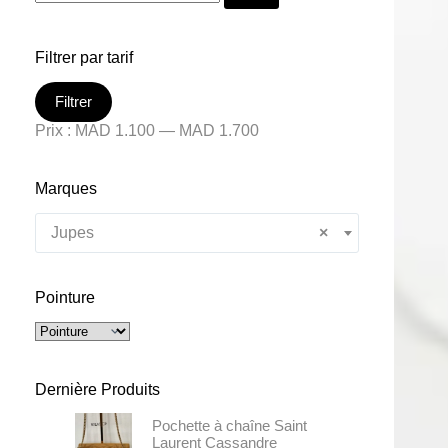
Filtrer par tarif
Filtrer
Prix :
MAD 1.100
—
MAD 1.700
Marques
Jupes
×
Pointure
Dernière Produits
Pochette à chaîne Saint
Laurent Cassandre