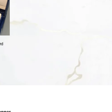
rd
onner