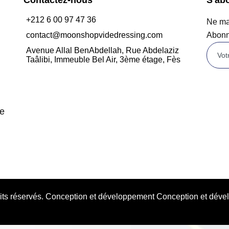
+212 6 00 97 47 36
Ne man
contact@moonshopvidedressing.com
Abonn
Avenue Allal BenAbdellah, Rue Abdelaziz
Taâlibi, Immeuble Bel Air, 3ème étage, Fès
de
oits réservés. Conception et développement Conception et d