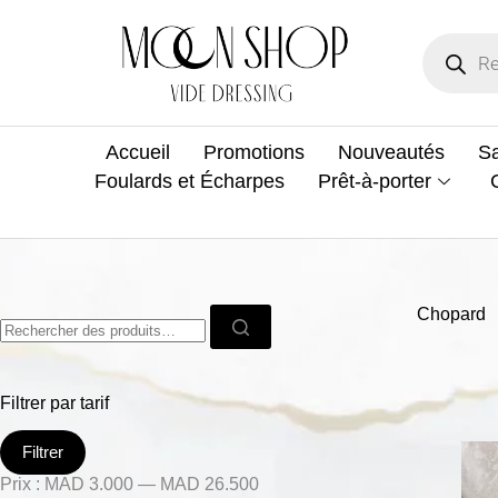
Accueil
Promotions
Nouveautés
Sa
Foulards et Écharpes
Prêt-à-porter
Chopard
Filtrer par tarif
Filtrer
Prix :
MAD 3.000
—
MAD 26.500