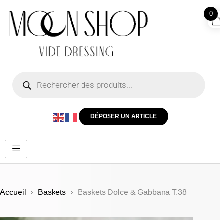
0
DÉPOSER UN ARTICLE
Accueil
Baskets
Baskets Dolce & Gabbana T.38