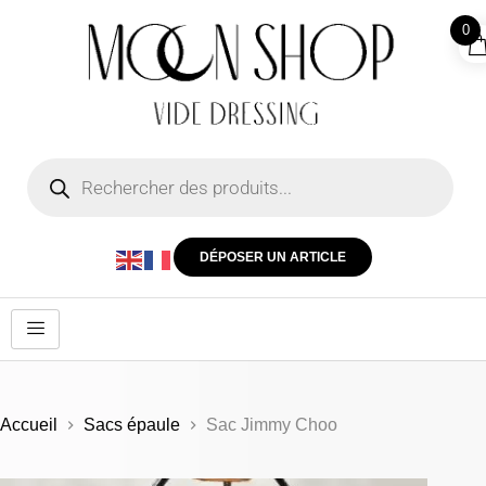
0
DÉPOSER UN ARTICLE
Accueil
Sacs épaule
Sac Jimmy Choo