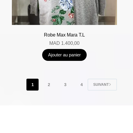
Robe Max Mara T.L
MAD
1.400,00
Ajouter au panier
1
2
3
4
SUIVANT