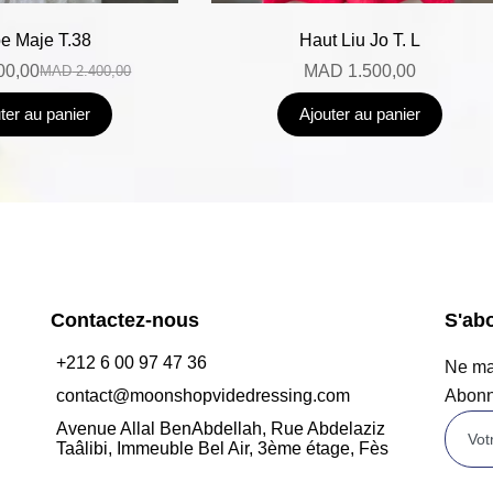
e Maje T.38
Haut Liu Jo T. L
00,00
MAD
1.500,00
MAD
2.400,00
ter au panier
Ajouter au panier
Contactez-nous
S'ab
+212 6 00 97 47 36
Ne man
contact@moonshopvidedressing.com
Abonn
Avenue Allal BenAbdellah, Rue Abdelaziz
Taâlibi, Immeuble Bel Air, 3ème étage, Fès