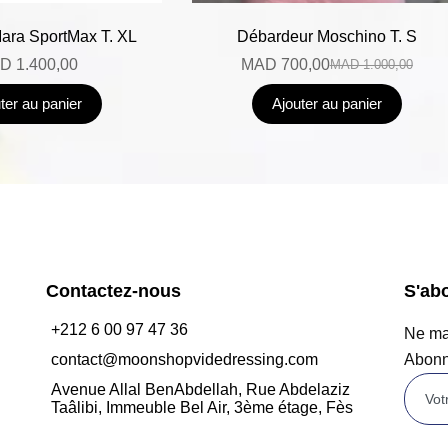
ara SportMax T. XL
Débardeur Moschino T. S
D
1.400,00
MAD
700,00
MAD
1.000,00
ter au panier
Ajouter au panier
Contactez-nous
S'ab
+212 6 00 97 47 36
Ne man
contact@moonshopvidedressing.com
Abonn
Avenue Allal BenAbdellah, Rue Abdelaziz
Taâlibi, Immeuble Bel Air, 3ème étage, Fès