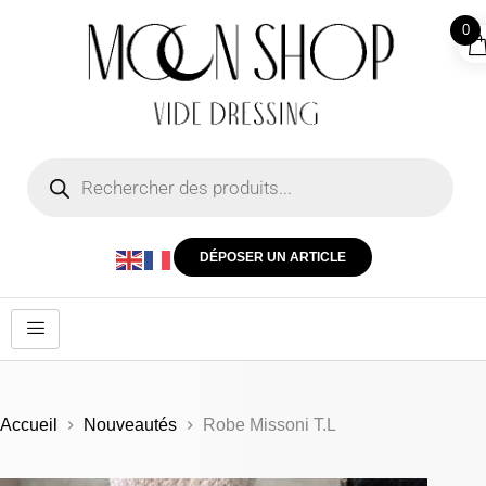
0
DÉPOSER UN ARTICLE
Accueil
Nouveautés
Robe Missoni T.L