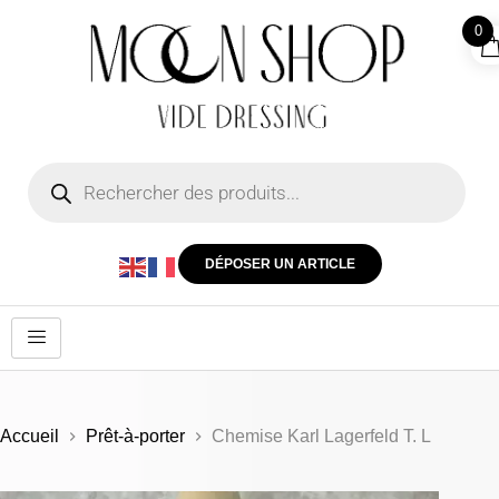
0
DÉPOSER UN ARTICLE
Accueil
Prêt-à-porter
Chemise Karl Lagerfeld T. L