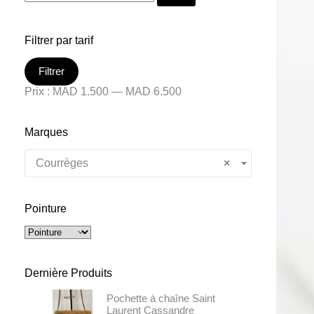
Filtrer par tarif
Filtrer
Prix :
MAD 1.500
—
MAD 6.500
Marques
Courrèges
×
Pointure
Dernière Produits
Pochette à chaîne Saint
Laurent Cassandre