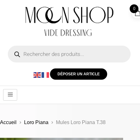
0
DÉPOSER UN ARTICLE
Accueil
Loro Piana
Mules Loro Piana T.38