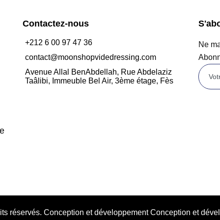
Contactez-nous
S'ab
+212 6 00 97 47 36
Ne man
contact@moonshopvidedressing.com
Abonn
Avenue Allal BenAbdellah, Rue Abdelaziz
Taâlibi, Immeuble Bel Air, 3ème étage, Fès
de
oits réservés. Conception et développement Conception et d