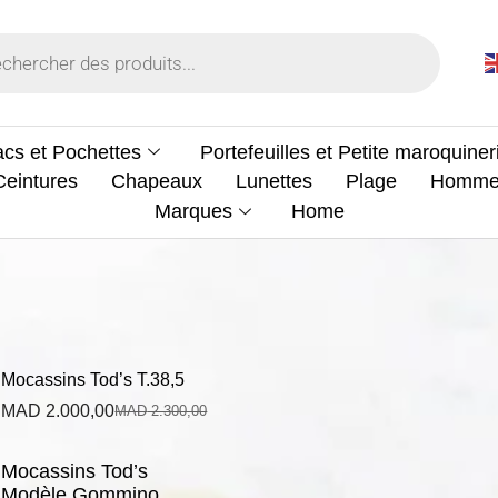
cs et Pochettes
Portefeuilles et Petite maroquiner
Ceintures
Chapeaux
Lunettes
Plage
Homm
Marques
Home
Mocassins Tod’s T.38,5
MAD
2.000,00
MAD
2.300,00
Mocassins Tod’s
Modèle Gommino