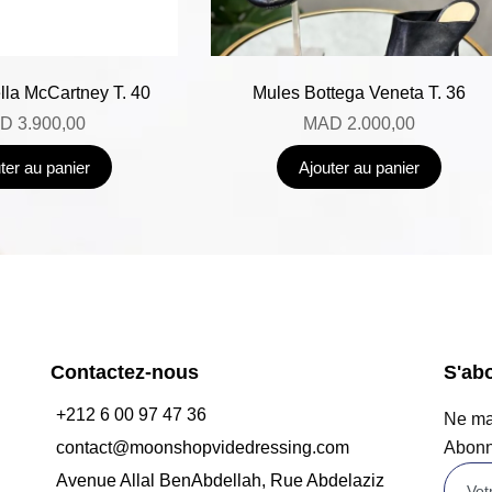
lla McCartney T. 40
Mules Bottega Veneta T. 36
D
3.900,00
MAD
2.000,00
ter au panier
Ajouter au panier
Contactez-nous
S'ab
+212 6 00 97 47 36
Ne man
contact@moonshopvidedressing.com
Abonn
Avenue Allal BenAbdellah, Rue Abdelaziz