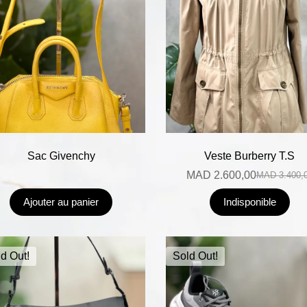
Sac Givenchy
Veste Burberry T.S
MAD
2.600,00
MAD
3.400,
Ajouter au panier
Indisponible
d Out!
Sold Out!