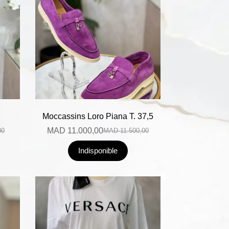
Moccassins Loro Piana T. 37,5
MAD
11.000,00
00
MAD
11.500,00
Indisponible