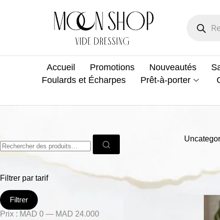
Accueil
Promotions
Nouveautés
Sa
Foulards et Écharpes
Prêt-à-porter
Uncategor
Filtrer par tarif
Filtrer
Prix :
MAD 0
—
MAD 24.000