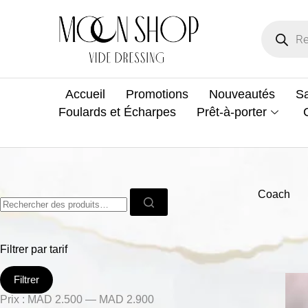
Accueil
Promotions
Nouveautés
Sa
Foulards et Écharpes
Prêt-à-porter
Coach
Filtrer par tarif
Filtrer
Prix :
MAD 2.500
—
MAD 2.900