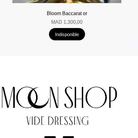
Bloom Baccarat or
MAD
1.300,00
Indisponible