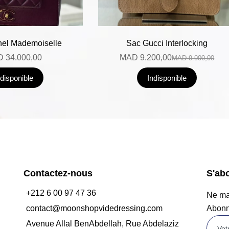
el Mademoiselle
Sac Gucci Interlocking
D
34.000,00
MAD
9.200,00
MAD
9.900,00
ndisponible
Indisponible
Contactez-nous
S'ab
+212 6 00 97 47 36
Ne man
contact@moonshopvidedressing.com
Abonn
Avenue Allal BenAbdellah, Rue Abdelaziz