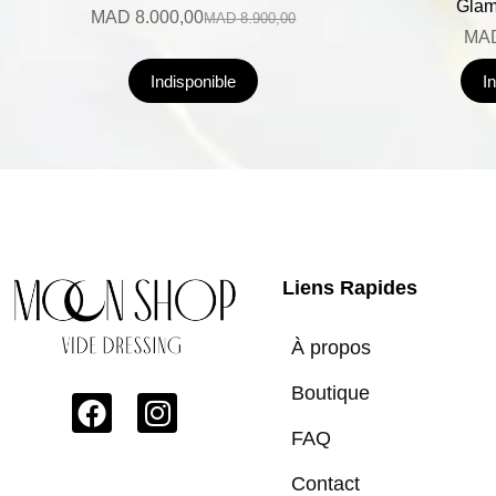
Glam
MAD
8.000,00
MAD
8.900,00
MA
Indisponible
I
Liens Rapides
À propos
Boutique
FAQ
Contact