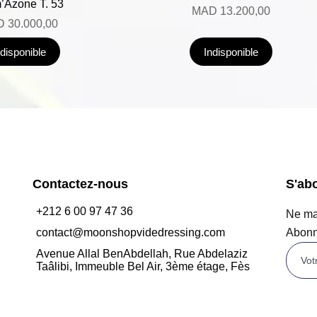
’Azone T. 53
MAD
13.200,00
D
30.000,00
ndisponible
Indisponible
Contactez-nous
S'ab
+212 6 00 97 47 36
Ne man
contact@moonshopvidedressing.com
Abonn
Avenue Allal BenAbdellah, Rue Abdelaziz
Taâlibi, Immeuble Bel Air, 3ème étage, Fès