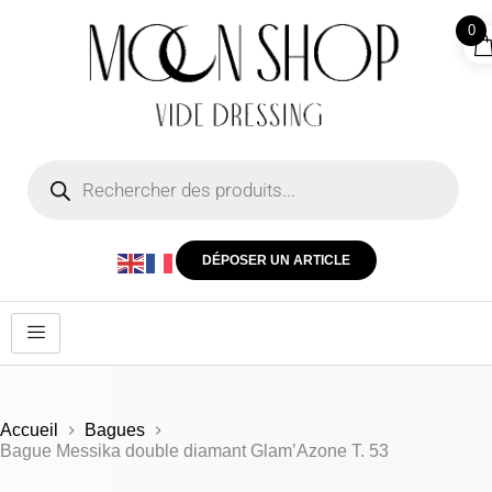
0
DÉPOSER UN ARTICLE
Accueil
Bagues
Bague Messika double diamant Glam’Azone T. 53