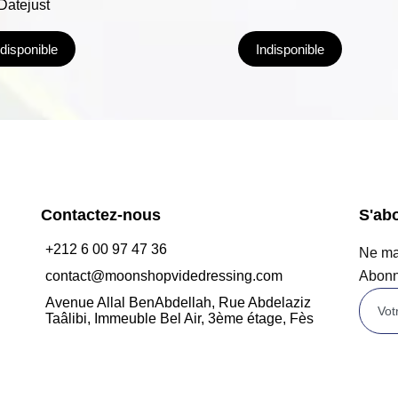
Datejust
ndisponible
Indisponible
Contactez-nous
S'ab
+212 6 00 97 47 36
Ne man
contact@moonshopvidedressing.com
Abonn
Avenue Allal BenAbdellah, Rue Abdelaziz
Taâlibi, Immeuble Bel Air, 3ème étage, Fès