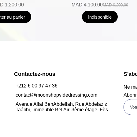
D
1.200,00
MAD
4.100,00
MAD
6.200,00
ter au panier
Indisponible
Contactez-nous
S'ab
+212 6 00 97 47 36
Ne man
contact@moonshopvidedressing.com
Abonn
Avenue Allal BenAbdellah, Rue Abdelaziz
Taâlibi, Immeuble Bel Air, 3ème étage, Fès