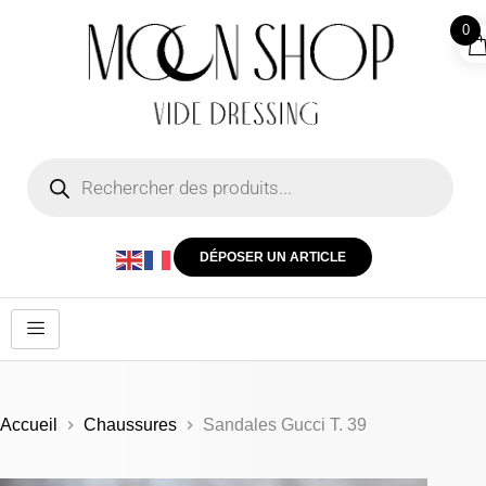
0
DÉPOSER UN ARTICLE
Accueil
Chaussures
Sandales Gucci T. 39