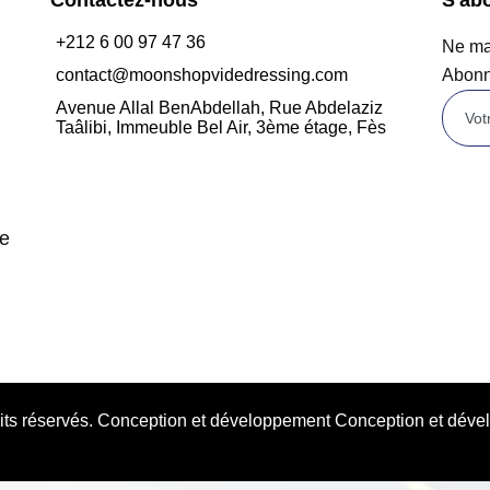
+212 6 00 97 47 36
Ne man
contact@moonshopvidedressing.com
Abonn
Avenue Allal BenAbdellah, Rue Abdelaziz
Taâlibi, Immeuble Bel Air, 3ème étage, Fès
de
oits réservés. Conception et développement Conception et d