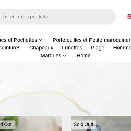
cs et Pochettes
Portefeuilles et Petite maroquiner
Ceintures
Chapeaux
Lunettes
Plage
Homm
Marques
Home
s
d Out!
Sold Out!