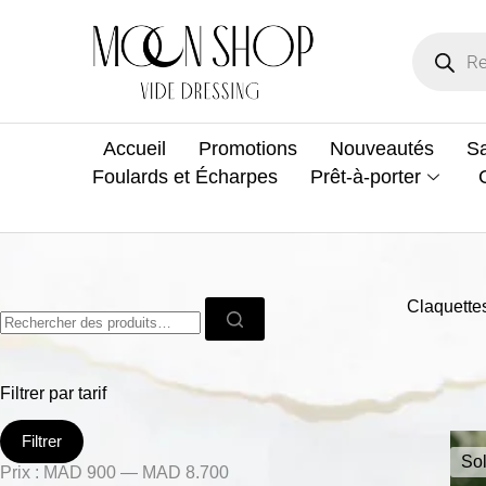
Accueil
Promotions
Nouveautés
Sa
Foulards et Écharpes
Prêt-à-porter
Claquette
Filtrer par tarif
Filtrer
Sol
Prix :
MAD 900
—
MAD 8.700