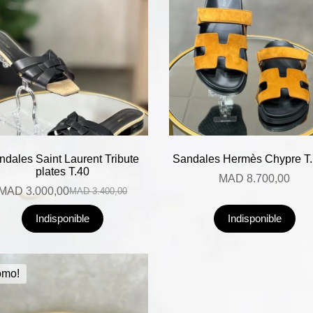
ndales Saint Laurent Tribute
Sandales Hermès Chypre T.
plates T.40
MAD
8.700,00
MAD
3.000,00
MAD
3.400,00
Indisponible
Indisponible
omo!