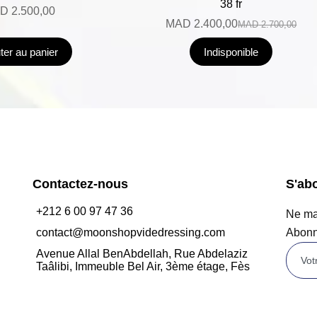
38 fr
D
2.500,00
MAD
2.400,00
MAD
2.700,00
ter au panier
Indisponible
Contactez-nous
S'ab
+212 6 00 97 47 36
Ne man
contact@moonshopvidedressing.com
Abonn
Avenue Allal BenAbdellah, Rue Abdelaziz
Taâlibi, Immeuble Bel Air, 3ème étage, Fès