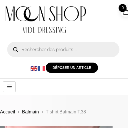
0
DÉPOSER UN ARTICLE
Accueil
Balmain
T shirt Balmain T.38