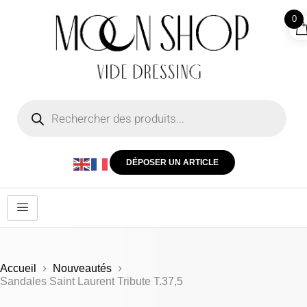
0
DÉPOSER UN ARTICLE
Accueil
Nouveautés
Sandales Saint Laurent Tribute T.37,5