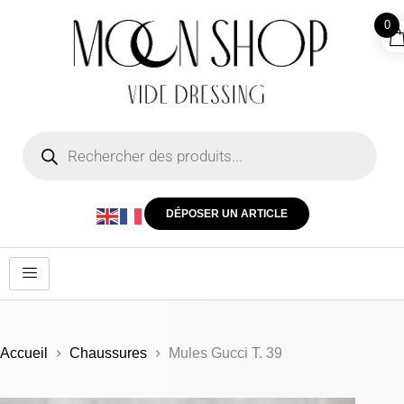
0
DÉPOSER UN ARTICLE
Accueil
Chaussures
Mules Gucci T. 39