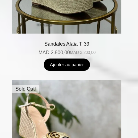
Sandales Alaïa T. 39
MAD
2.800,00
MAD
3.200,00
Ajouter au panier
Sold Out!