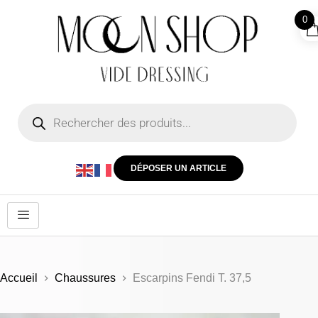
0
DÉPOSER UN ARTICLE
Accueil
Chaussures
Escarpins Fendi T. 37,5