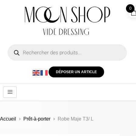
0
DÉPOSER UN ARTICLE
Accueil
Prêt-à-porter
Robe Maje T3/ L