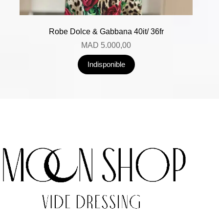
Robe Dolce & Gabbana 40it/ 36fr
MAD
5.000,00
Indisponible