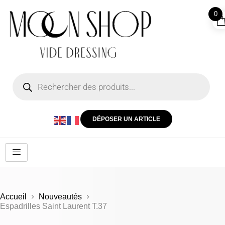
0
DÉPOSER UN ARTICLE
Accueil
Nouveautés
Espadrilles Saint Laurent T.37