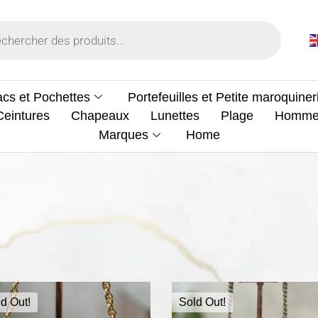
cs et Pochettes
Portefeuilles et Petite maroquiner
Ceintures
Chapeaux
Lunettes
Plage
Homm
Marques
Home
d Out!
Sold Out!