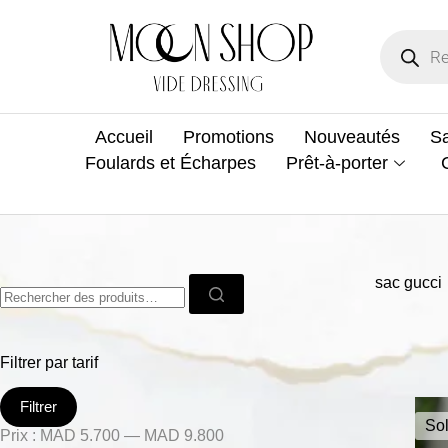
Accueil
Promotions
Nouveautés
Sa
Foulards et Écharpes
Prêt-à-porter
sac gucci
Filtrer par tarif
Filtrer
Sol
Prix :
MAD 5.700
—
MAD 9.800