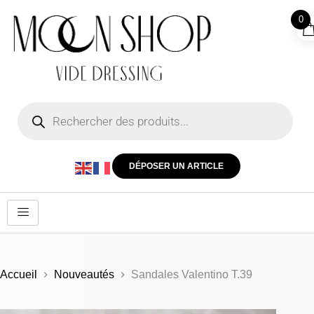
0
DÉPOSER UN ARTICLE
Accueil
Nouveautés
Sandales Valentino T.39