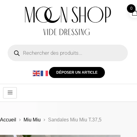
0
DÉPOSER UN ARTICLE
Accueil
Miu Miu
Sandales Miu Miu T.37,5