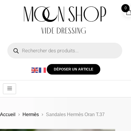
0
DÉPOSER UN ARTICLE
Accueil
Hermès
Sandales Hermès Oran T.37