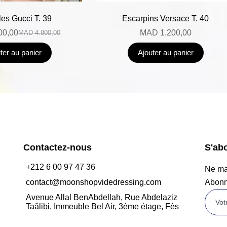
es Gucci T. 39
Escarpins Versace T. 40
00,00
MAD
1.200,00
MAD
4.800,00
ter au panier
Ajouter au panier
Contactez-nous
S'ab
+212 6 00 97 47 36
Ne man
contact@moonshopvidedressing.com
Abonn
Avenue Allal BenAbdellah, Rue Abdelaziz
Taâlibi, Immeuble Bel Air, 3ème étage, Fès