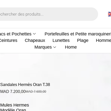
cs et Pochettes
Portefeuilles et Petite maroquiner
Ceintures
Chapeaux
Lunettes
Plage
Homm
Marques
Home
Sandales Hermès Oran T.38
MAD
7.200,00
MAD
7.600,00
Mules Hermes
Modèle Oran