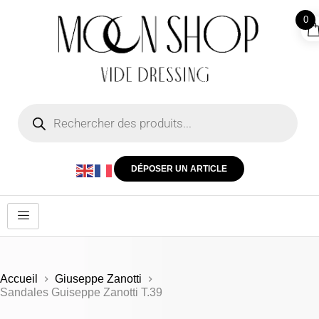
0
DÉPOSER UN ARTICLE
Accueil
Giuseppe Zanotti
Sandales Guiseppe Zanotti T.39