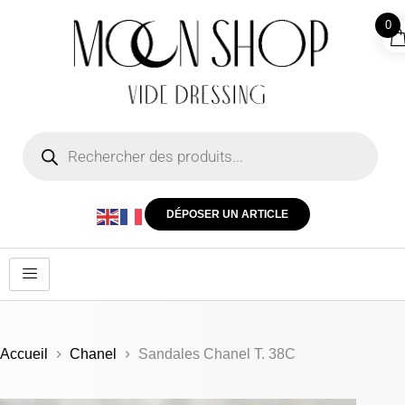
0
DÉPOSER UN ARTICLE
Accueil
Chanel
Sandales Chanel T. 38C