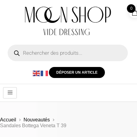
0
DÉPOSER UN ARTICLE
Accueil
Nouveautés
Sandales Bottega Veneta T 39