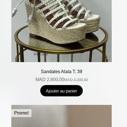
Sandales Alaïa T. 39
MAD
2.800,00
MAD
3.200,00
Ajouter au panier
Promo!