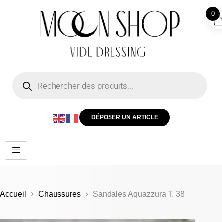
0
DÉPOSER UN ARTICLE
Accueil
Chaussures
Sandales Aquazzura T. 38