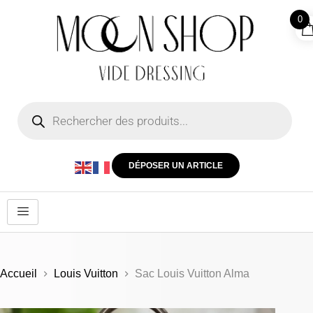
0
DÉPOSER UN ARTICLE
Accueil
Louis Vuitton
Sac Louis Vuitton Alma