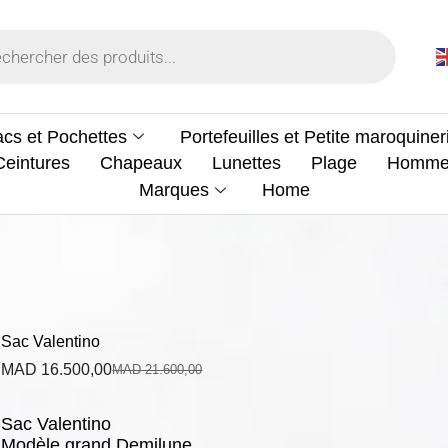
cs et Pochettes
Portefeuilles et Petite maroquiner
Ceintures
Chapeaux
Lunettes
Plage
Homm
Marques
Home
Sac Valentino
MAD
16.500,00
MAD
21.600,00
Sac Valentino
Modèle grand Demilune