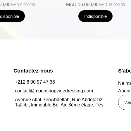
00,00
MAD
16.000,00
MAD
9.900,00
MAD
18.000,00
ndisponible
Indisponible
Contactez-nous
S'ab
+212 6 00 97 47 36
Ne man
contact@moonshopvidedressing.com
Abonn
Avenue Allal BenAbdellah, Rue Abdelaziz
Taâlibi, Immeuble Bel Air, 3ème étage, Fès