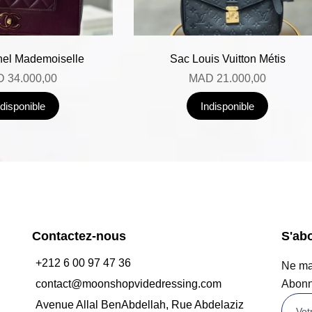
el Mademoiselle
Sac Louis Vuitton Métis
D
34.000,00
MAD
21.000,00
ndisponible
Indisponible
Contactez-nous
S'ab
+212 6 00 97 47 36
Ne man
contact@moonshopvidedressing.com
Abonn
Avenue Allal BenAbdellah, Rue Abdelaziz