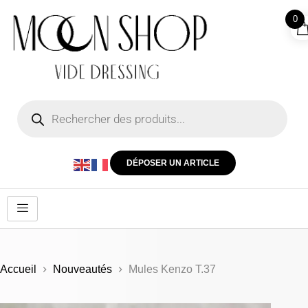
0
DÉPOSER UN ARTICLE
Accueil
Nouveautés
Mules Kenzo T.37